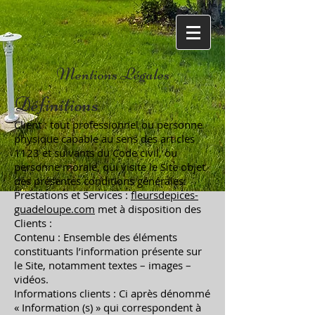
Mentions Légales
Définitions
Client : tout professionnel ou personne
physique capable au sens des articles
1123 et suivants du Code civil, ou
personne morale, qui visite le Site objet
des présentes conditions générales.
Prestations et Services :
fleursdepices-
guadeloupe.com
met à disposition des
Clients :
Contenu : Ensemble des éléments
constituants l’information présente sur
le Site, notamment textes – images –
vidéos.
Informations clients : Ci après dénommé
« Information (s) » qui correspondent à